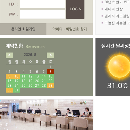
26년 하반기 VI
캐디피 인상
빌리지 리모델링
그늘집 리뉴얼 
2026. 8
일
월
화
수
목
금
토
1
2
3
4
5
6
7
8
9
10
11
12
13
14
15
16
17
18
19
20
21
22
31.0℃
23
24
25
26
27
28
29
30
31